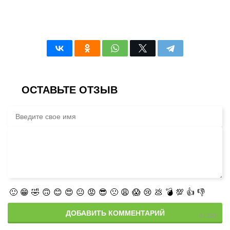
ОСТАВЬТЕ ОТЗЫВ
🙂
😁
🤣
🙃
😊
😍
😐
😡
😎
🙁
😩
😱
😢
💩
💣
💯
👍
👎
ДОБАВИТЬ КОММЕНТАРИЙ