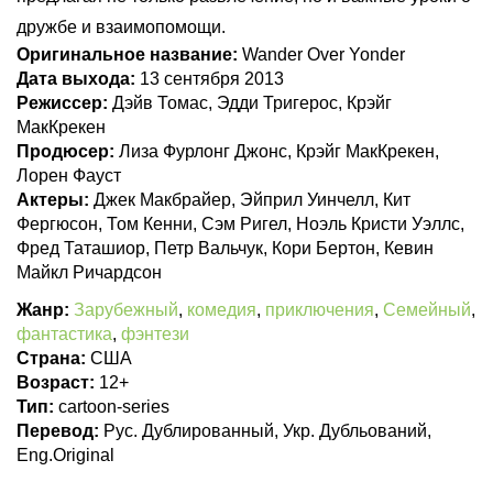
дружбе и взаимопомощи.
Оригинальное название:
Wander Over Yonder
Дата выхода:
13 сентября 2013
Режиссер:
Дэйв Томас, Эдди Тригерос, Крэйг
МакКрекен
Продюсер:
Лиза Фурлонг Джонс, Крэйг МакКрекен,
Лорен Фауст
Актеры:
Джек Макбрайер, Эйприл Уинчелл, Кит
Фергюсон, Том Кенни, Сэм Ригел, Ноэль Кристи Уэллс,
Фред Таташиор, Петр Вальчук, Кори Бертон, Кевин
Майкл Ричардсон
Жанр:
Зарубежный
,
комедия
,
приключения
,
Семейный
,
фантастика
,
фэнтези
Страна:
США
Возраст:
12+
Тип:
cartoon-series
Перевод:
Рус. Дублированный, Укр. Дубльований,
Eng.Original